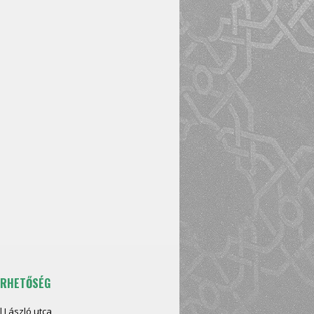
ÉRHETŐSÉG
l László utca