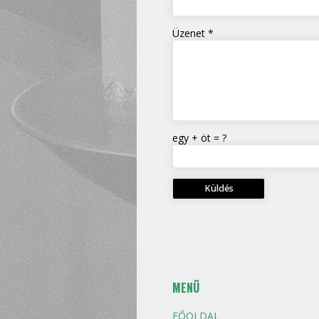
Üzenet *
egy + öt = ?
MENÜ
FŐOLDAL