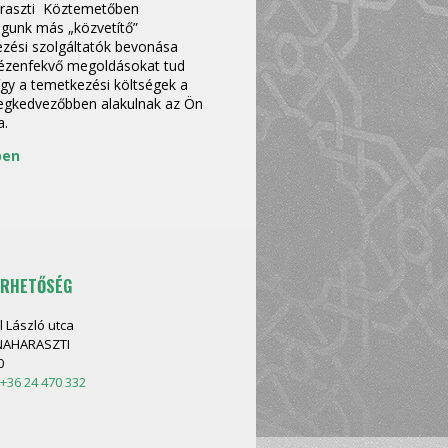
raszti Köztemetőben
gunk más „közvetítő”
zési szolgáltatók bevonása
kézenfekvő megoldásokat tud
 így a temetkezési költségek a
legkedvezőbben alakulnak az Ön
a.
ben
ÉRHETŐSÉG
l László utca
AHARASZTI
0
+36 24 470 332