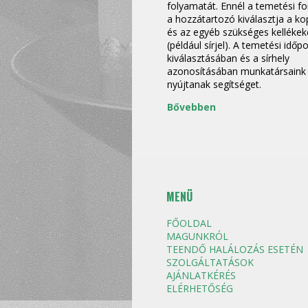
folyamatát. Ennél a temetési f
a hozzátartozó kiválasztja a k
és az egyéb szükséges kellékek
(például sírjel). A temetési időp
kiválasztásában és a sírhely
azonosításában munkatársaink
nyújtanak segítséget.
Bővebben
MENÜ
FŐOLDAL
MAGUNKRÓL
TEENDŐ HALÁLOZÁS ESETÉN
SZOLGÁLTATÁSOK
AJÁNLATKÉRÉS
ELÉRHETŐSÉG