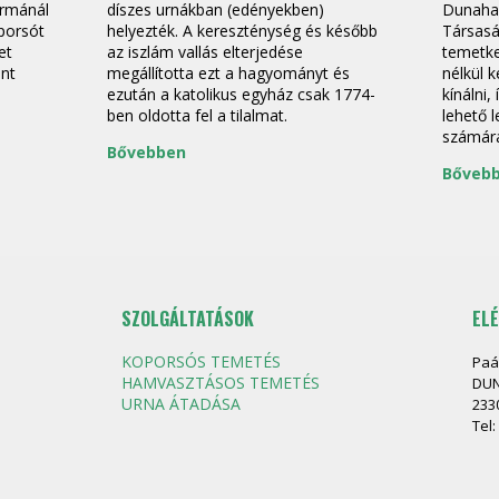
ormánál
díszes urnákban (edényekben)
Dunaha
oporsót
helyezték. A kereszténység és később
Társasá
et
az iszlám vallás elterjedése
temetke
ont
megállította ezt a hagyományt és
nélkül 
ezután a katolikus egyház csak 1774-
kínálni,
ben oldotta fel a tilalmat.
lehető 
számár
Bővebben
Bőveb
SZOLGÁLTATÁSOK
EL
KOPORSÓS TEMETÉS
Paá
HAMVASZTÁSOS TEMETÉS
DUN
URNA ÁTADÁSA
233
Tel: