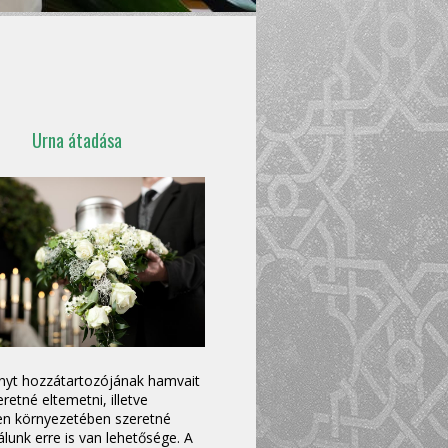
Urna átadása
nyt hozzátartozójának hamvait
retné eltemetni, illetve
en környezetében szeretné
álunk erre is van lehetősége. A