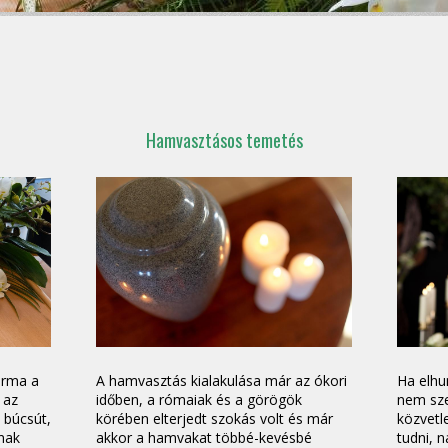
Hamvasztásos temetés
orma a
A hamvasztás kialakulása már az ókori
Ha elhu
 az
időben, a rómaiak és a görögök
nem sze
 búcsút,
körében elterjedt szokás volt és már
közvetl
ának
akkor a hamvakat többé-kevésbé
tudni, n