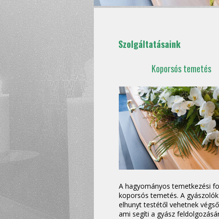
Szolgáltatásaink
Koporsós temetés
A hagyományos temetkezési f
koporsós temetés. A gyászolók
elhunyt testétől vehetnek végső
ami segíti a gyász feldolgozás