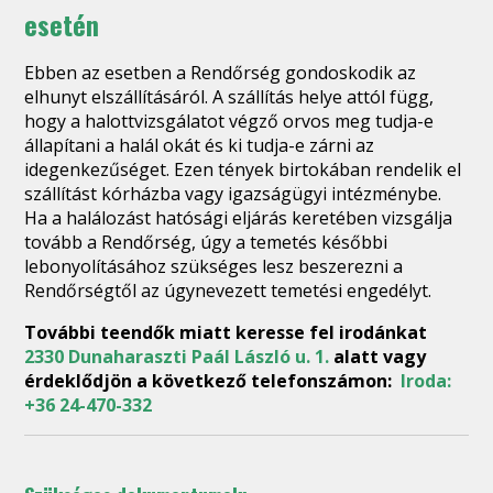
esetén
Ebben az esetben a Rendőrség gondoskodik az
elhunyt elszállításáról. A szállítás helye attól függ,
hogy a halottvizsgálatot végző orvos meg tudja-e
állapítani a halál okát és ki tudja-e zárni az
idegenkezűséget. Ezen tények birtokában rendelik el
szállítást kórházba vagy igazságügyi intézménybe.
Ha a halálozást hatósági eljárás keretében vizsgálja
tovább a Rendőrség, úgy a temetés későbbi
lebonyolításához szükséges lesz beszerezni a
Rendőrségtől az úgynevezett temetési engedélyt.
További teendők miatt keresse fel irodánkat
2330 Dunaharaszti Paál László u. 1.
alatt vagy
érdeklődjön a következő telefonszámon:
Iroda:
+36 24-470-332