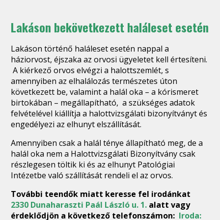
Lakáson bekövetkezett haláleset esetén
Lakáson történő haláleset esetén nappal a
háziorvost, éjszaka az orvosi ügyeletet kell értesíteni.
A kiérkező orvos elvégzi a halottszemlét, s
amennyiben az elhalálozás természetes úton
következett be, valamint a halál oka – a kórismeret
birtokában – megállapítható, a szükséges adatok
felvételével kiállítja a halottvizsgálati bizonyítványt és
engedélyezi az elhunyt elszállítását.
Amennyiben csak a halál ténye állapítható meg, de a
halál oka nem a Halottvizsgálati Bizonyítvány csak
részlegesen töltik ki és az elhunyt Patológiai
Intézetbe való szállítását rendeli el az orvos.
További teendők miatt keresse fel irodánkat
2330 Dunaharaszti Paál László u. 1.
alatt vagy
érdeklődjön a következő telefonszámon:
Iroda: